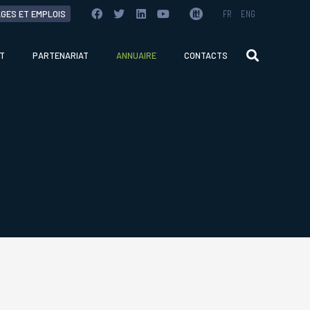
GES ET EMPLOIS
FR
ENG
T
PARTENARIAT
ANNUAIRE
CONTACTS