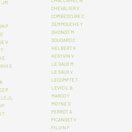
CHALLAMEL N
 JM
CHEVALIER V
COMBESCURE C
DEMMOUCHE Y
N P
DHONDT M
 O
DOUDARD C
E V
HELBERT G
 T
KERYVIN V
 E
LE SAUX M
KHI E
LE SAUX V
LECOMPTE T
A
LEVIEIL B
C P
MARCO Y
LÉ JL
MOYNE S
 P
PERROT A
 T
PICANDET V
PILVIN P