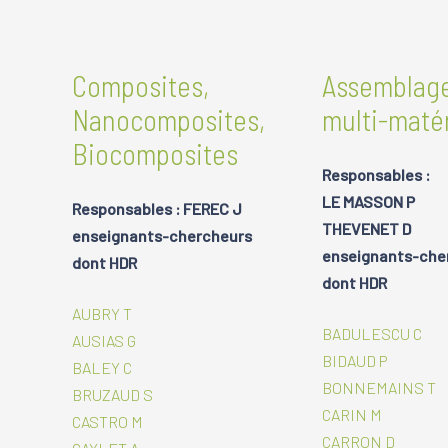
Composites,
Assemblag
Nanocomposites,
multi-maté
Biocomposites
Responsables :
LE MASSON P
Responsables : FEREC J
THEVENET D
enseignants-chercheurs
enseignants-che
dont HDR
dont HDR
AUBRY T
BADULESCU C
AUSIAS G
BIDAUD P
BALEY C
BONNEMAINS T
BRUZAUD S
CARIN M
CASTRO M
CARRON D