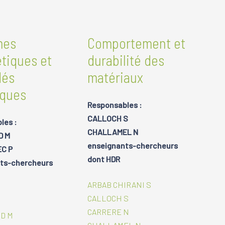
mes
Comportement et
tiques et
durabilité des
dés
matériaux
iques
Responsables :
CALLOCH S
les :
CHALLAMEL N
D M
enseignants-chercheurs
C P
dont HDR
ts-chercheurs
ARBAB CHIRANI S
CALLOCH S
CARRERE N
D M