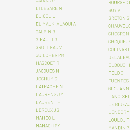
CADOU JM
BOURGEOT
DI CESARE N
BOY V
DUIGOU L
BRETON S
EL MALKI ALAOUI A
CHAUVELO
GALPIN B
CHOCRON
GIRAULT G
CHOQUEUS
GROLLEAU V
COLINART
GUILCHER PM
DELALEAU
HASCOET R
ELBOUCHI
JACQUES N
FELD G
JOCHUM C
FUENTES 
LATRACHE N
GLOUANNE
LAURENS JM
LANOISEL
LAURENT H
LE BIDEAU
LEROUX JB
LENDORMI
MAHEO L
LOULOU T
MANACH PY
MANDIN P