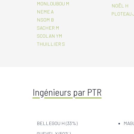
MONLOUBOU M
NOËL H
NEME A
PLOTEAU 
NSOM B
SACHER M
SCOLAN YM
THUILLIER S
Ingénieurs par PTR
BELLEGOU H (33%)
MAGU
GUEVEL Y (50%)