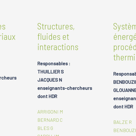
es
Structures,
Systè
riaux
fluides et
énergé
interactions
procé
therm
Responsables :
THUILLIER S
Responsab
rcheurs
JACQUES N
BENBOUZI
enseignants-chercheurs
GLOUANNE
dont HDR
enseignan
dont HDR
ARRIGONI M
BERNARD C
BALZE R
BLES G
BENBOUZI