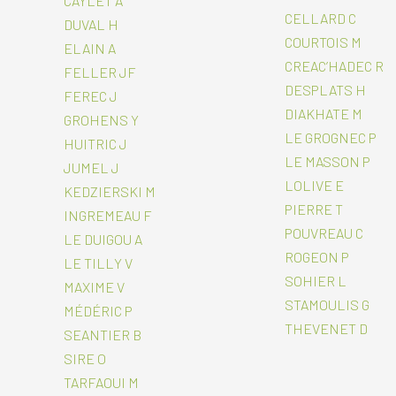
CAYLET A
CELLARD C
DUVAL H
COURTOIS M
ELAIN A
CREAC’HADEC R
FELLER JF
DESPLATS H
FEREC J
DIAKHATE M
GROHENS Y
LE GROGNEC P
HUITRIC J
LE MASSON P
JUMEL J
LOLIVE E
KEDZIERSKI M
PIERRE T
INGREMEAU F
POUVREAU C
LE DUIGOU A
ROGEON P
LE TILLY V
SOHIER L
MAXIME V
STAMOULIS G
MÉDÉRIC P
THEVENET D
SEANTIER B
SIRE O
TARFAOUI M