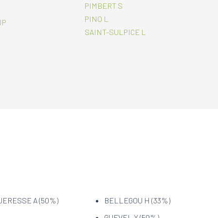
PIMBERT S
PINO L
JP
SAINT-SULPICE L
ERESSE A (50%)
BELLEGOU H (33%)
GUEVEL Y (50%)