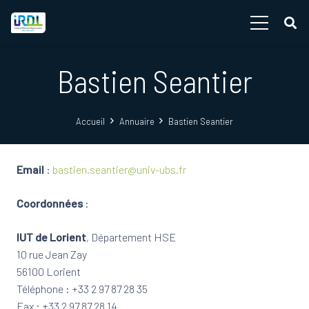
Bastien Seantier
Accueil
Annuaire
Bastien Seantier
Email
:
bastien.seantier@univ-ubs.fr
Coordonnées
:
IUT de Lorient
, Département HSE
10 rue Jean Zay
56100 Lorient
Téléphone : +33 2 97 87 28 35
Fax : +33 2 97 87 28 14