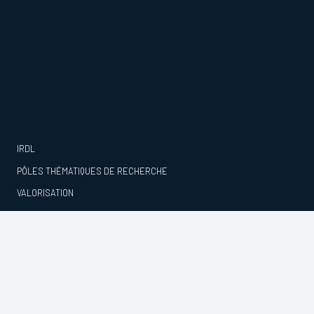
IRDL
PÔLES THÉMATIQUES DE RECHERCHE
VALORISATION
PUBLICATIONS
RAYONNEMENT
PARTENARIAT
ANNUAIRE
CONTACTS